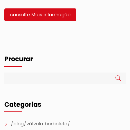
as diversas máquinas, como motores a gás, compressores,
bombas e veículos, as peças indispensáveis são as válvulas.
Cerca de 4.000 […]
consulte Mais informação
Procurar
Categorias
/blog/válvula borboleta/