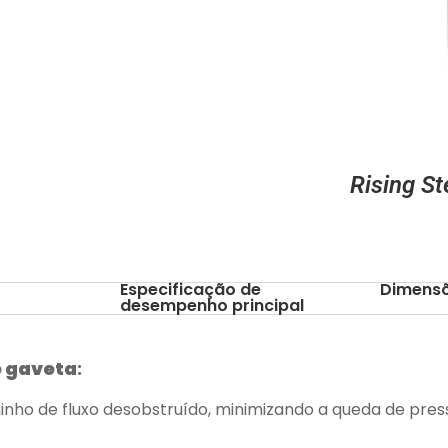
Rising S
Especificação de
Dimensõ
desempenho principal
e gaveta
:
nho de fluxo desobstruído, minimizando a queda de press