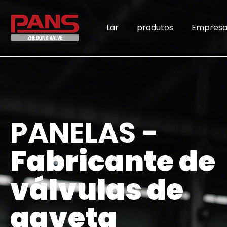
Lar
produtos
Empres
PANELAS -
Fabricante de
válvulas de
gaveta