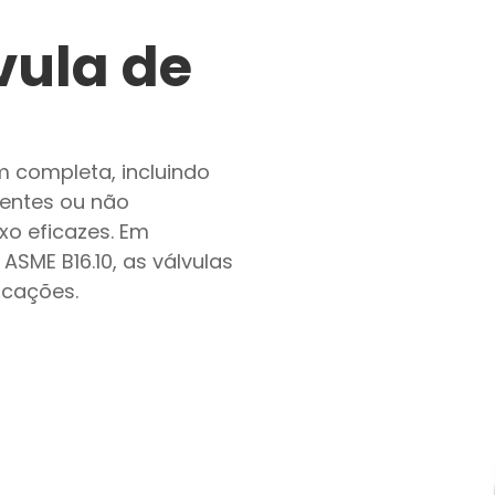
vula de
 completa, incluindo
dentes ou não
xo eficazes. Em
SME B16.10, as válvulas
icações.