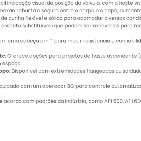
ácil indicação visual da posição da válvula, com a haste v
nexão robusta e segura entre o corpo e o capô, aumentan
 de cunha flexível e sólida para acomodar diversas condiç
de assento substituíveis que podem ser renovados para 
com uma cabeça em T para maior resistência e confiabili
te
: Oferece opções para projetos de haste ascendente (i
 espaço.
topo
: Disponível com extremidades flangeadas ou soldada
 equipado com um operador BG para controle automatiza
de acordo com padrões da indústria, como API 600, API 6D