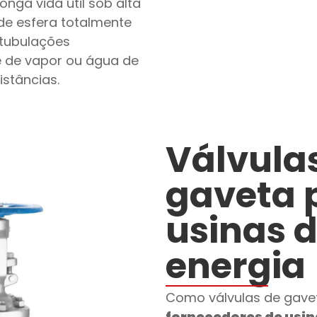
onga vida útil sob alta
de esfera totalmente
 tubulações
e de vapor ou água de
istâncias.
Válvula
gaveta 
usinas 
energia
Como válvulas de gavet
fornecedores de usin