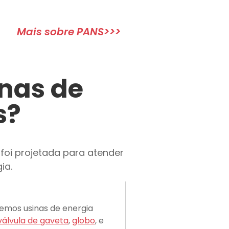
Mais sobre PANS>>>
inas de
s?
foi projetada para atender
ia.
emos usinas de energia
válvula de gaveta
,
globo
, e