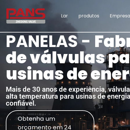
Lar
produtos
Empres
PANELAS -
Fab
de válvulas p
usinas de ene
Mais de 30 anos de experiência, válvula
alta temperatura para usinas de energi
confiável.
Obtenha um
orçamento em 24