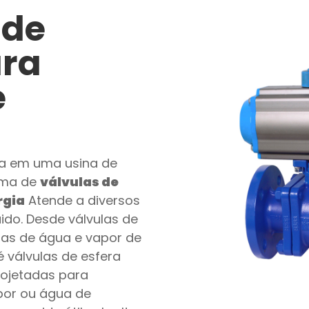
 de
ara
e
ra em uma usina de
ama de
válvulas de
rgia
Atende a diversos
uido. Desde válvulas de
nhas de água e vapor de
 válvulas de esfera
ojetadas para
por ou água de