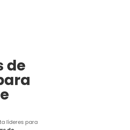
s de
para
de
a líderes para
as de