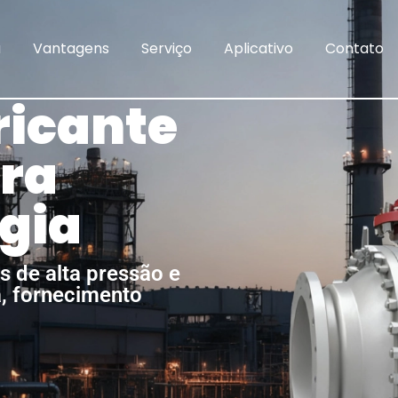
a
Vantagens
Serviço
Aplicativo
Contato
ricante
ara
rgia
s de alta pressão e
a, fornecimento