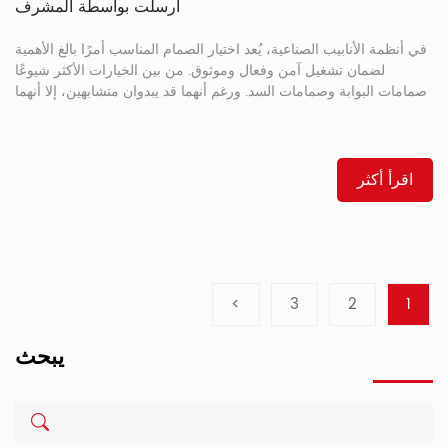
أرسلت بواسطة المشرف
في أنظمة الأنابيب الصناعية، يُعد اختيار الصمام المناسب أمرًا بالغ الأهمية
لضمان تشغيل آمن وفعال وموثوق. من بين الخيارات الأكثر شيوعًا
صمامات البوابة وصمامات السد. ورغم أنهما قد يبدوان متشابهين، إلا أنهما
يختلفان اختلافًا واضحًا في التركيب والتشغيل والتطبيقات. يستكشف هذا
الدليل تفاصيل صمام البوابة وصمام السد، مسلطًا الضوء على [...]
اقرأ أكثر
>
3
2
1
يبحث