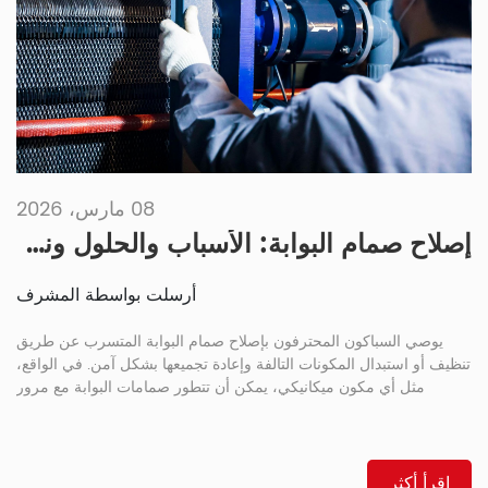
08 مارس، 2026
إصلاح صمام البوابة: الأسباب والحلول ونصائح الإصلاح
أرسلت بواسطة المشرف
يوصي السباكون المحترفون بإصلاح صمام البوابة المتسرب عن طريق
تنظيف أو استبدال المكونات التالفة وإعادة تجميعها بشكل آمن. في الواقع،
مثل أي مكون ميكانيكي، يمكن أن تتطور صمامات البوابة مع مرور
الوقت، حيث يعد تسرب صمام البوابة مشكلة شائعة. بشكل عام، تعد
صمامات البوابة مكونات أساسية في أنظمة السباكة والأنابيب والأنظمة
الصناعية، وهي مصممة للتحكم في تدفق المياه من خلال الصمامات.
اقرأ أكثر