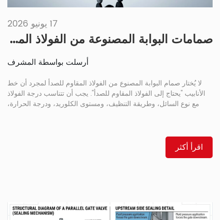
17 يونيو 2026
صمامات البوابة المصنوعة من الفولاذ المقاوم للصدأ: الدرجات CF8 و CF8M و 316L، التطبيقات ومقارنة مقاومة التآكل
أرسلت بواسطة المشرف
لا يُختار صمام البوابة المصنوع من الفولاذ المقاوم للصدأ لمجرد أن خط
الأنابيب "يحتاج إلى الفولاذ المقاوم للصدأ". يجب أن تتناسب درجة الفولاذ
مع نوع السائل، وطريقة التنظيف، ومستوى الكلوريد، ودرجة الحرارة،
وبيئة الموقع. يُعدّ CF8 مناسبًا للاستخدامات الخفيفة، بينما يُفضّل استخدام
CF8M و316L عادةً عندما تزداد أهمية مخاطر التآكل، أو التعرض للغسيل،
أو متطلبات اللحام. للمزيد من المعلومات، انظر […]
اقرأ أكثر