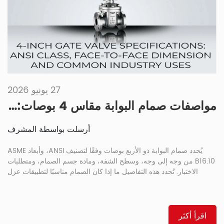
27 يونيو 2026
مواصفات صمام البوابة مقاس 4 بوصات: فئة ANSI، البعد بين وجهي الصمام، والاستخدامات الصناعية الشائعة
أرسلت بواسطة المشرف
يُحدد صمام البوابة ذو الأربع بوصات وفقًا لتصنيف ANSI، وأبعاد ASME
B16.10 من وجه إلى وجه، وسطح الشفة، ومادة جسم الصمام، ومتطلبات
الاختبار. تُحدد هذه التفاصيل ما إذا كان الصمام مناسبًا لتطبيقات عزل
البترول، أو الماء، أو البخار، أو التطبيقات الصناعية. يُؤكد الحجم فقط على
وصلة الأنبوب الاسمية. بالنسبة للعديد من طلبات عزل الفولاذ المصبوب،
يُعد صمام البوابة ذو الوتد PANS خيارًا مناسبًا.
اقرأ أكثر