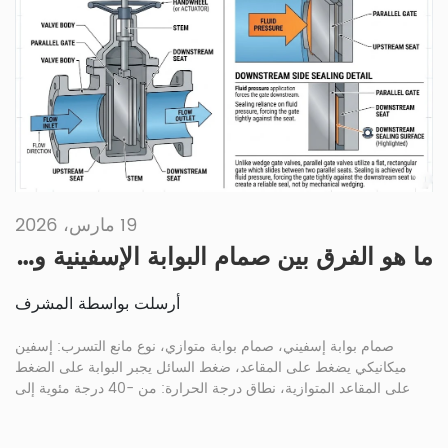
19 مارس، 2026
ما هو الفرق بين صمام البوابة الإسفينية والصمام البوابة الموازية؟
أرسلت بواسطة المشرف
صمام بوابة إسفيني، صمام بوابة متوازي، نوع مانع التسرب: إسفين
ميكانيكي يضغط على المقاعد، ضغط السائل يجبر البوابة على الضغط
على المقاعد المتوازية، نطاق درجة الحرارة: من -40 درجة مئوية إلى
+200 درجة مئوية (يتحمل دورات التغير الحراري)، من 0 درجة مئوية
إلى +120 درجة مئوية (استخدام محدود في درجات الحرارة العالية)،