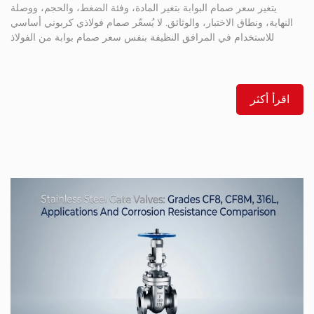
يتغير سعر صمام البوابة بتغير المادة، وفئة الضغط، والحجم، ووصلة
النهاية، ونطاق الاختبار، والوثائق. لا يُسعّر صمام فولاذي كربوني أساسي
للاستخدام في المرافق النظيفة بنفس سعر صمام بوابة من الفولاذ
المقاوم للصدأ للاستخدام في الوسائط الكيميائية، حتى لو كان كلا
الصمامين بنفس الحجم الاسمي. بالنسبة لخدمات العزل القياسية
المصنوعة من الفولاذ المصبوب، يمكن للمشترين البدء بـ […]
اقرأ أكثر