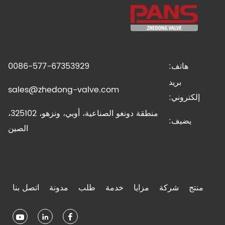
هاتف:
0086-577-67353929
بريد
sales@zhedong-valve.com
إلكتروني:
منطقة دونغو الصناعية، أوبي، ونزهو، 325102،
يضيف:
الصين
منتج
شركة
مزايا
خدمة
طلب
مدونة
اتصل بنا