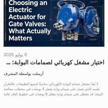
6 يوليو 2026
اختيار مشغل كهربائي لصمامات البوابة: ما يهم فعلاً
أرسلت بواسطة المشرف
لا يُعدّ مشغل صمام البوابة الكهربائي مناسبًا لجميع التطبيقات. فالطراز
نفسه الذي يعمل على صمام بوابة بقطر 4 بوصات في محطات معالجة
المياه، قد يتعطل على صمام بوابة بقطر 8 بوصات في خطوط الغاز عالية
الضغط. تتداخل عوامل عديدة، منها عزم الدوران، وحجم الصمام، وضغط
التشغيل، ومصدر الطاقة، وأنظمة الأمان. وأي خلل في أحد هذه العوامل