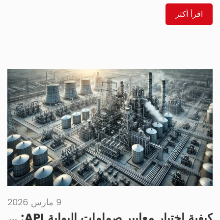
تصنيف الضغط: حتى 5000 رطل لكل بوصة مربعة (قادر على تحمل
الضغط العالي)، حتى 1000 رطل لكل بوصة مربعة (ضغط منخفض إلى
اقرأ أكثر
متوسط)، الأنسب لـ: أنظمة الضغط العالي، النفط/الغاز، درجات الحرارة
العالية، […]
9 مارس 2026
كيفية اختيار معايير صمامات البوابة API: شرح 7 مواصفات رئيسية