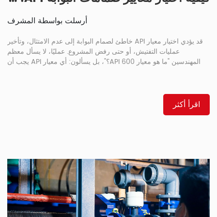
أرسلت بواسطة المشرف
قد يؤدي اختيار معيار API خاطئ لصمام البوابة إلى عدم الامتثال، وتأخير
عمليات التفتيش، أو حتى رفض المشروع. عمليًا، لا يسأل معظم
المهندسين "ما هو معيار API 600؟"، بل يسألون: أي معيار API يجب أن
أستخدمه لمشروعي؟ يركز هذا الدليل على 7 معايير API رئيسية، ويوضح
لك كيفية استخدامها.
اقرأ أكثر