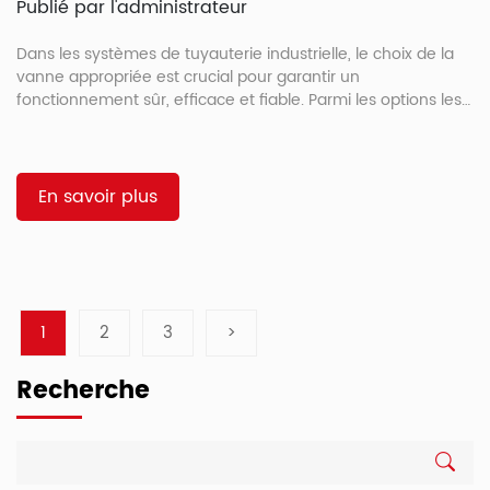
Publié par l'administrateur
Dans les systèmes de tuyauterie industrielle, le choix de la
vanne appropriée est crucial pour garantir un
fonctionnement sûr, efficace et fiable. Parmi les options les
plus fréquemment comparées figurent les vannes à
opercule et les vannes à sas. Bien qu'elles puissent sembler
interchangeables, elles présentent des différences notables
en termes de structure, de fonctionnement et
En savoir plus
d'applications. Ce guide examine en détail les différences
entre les vannes à opercule et les vannes à sas, en
soulignant […]
1
2
3
>
Recherche