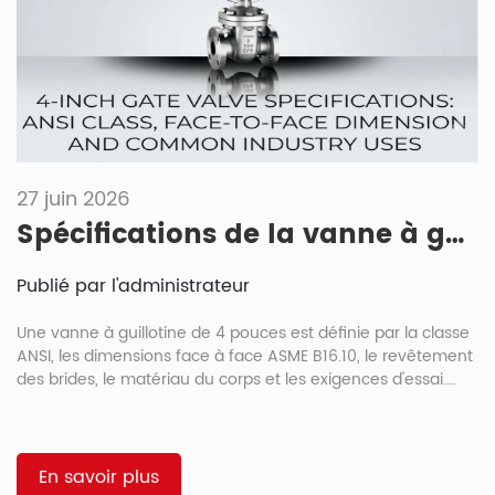
27 juin 2026
Spécifications de la vanne à guillotine de 4 pouces : classe ANSI, dimensions face à face et utilisations industrielles courantes
Publié par l'administrateur
Une vanne à guillotine de 4 pouces est définie par la classe
ANSI, les dimensions face à face ASME B16.10, le revêtement
des brides, le matériau du corps et les exigences d'essai.
Ces détails déterminent si la vanne convient aux
applications pétrolières, à l'eau, à la vapeur ou à l'isolement
industriel. La taille ne confirme que le raccordement nominal
à la tuyauterie. Pour de nombreuses commandes
En savoir plus