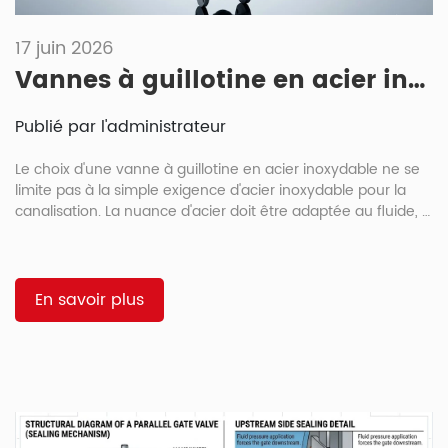
17 juin 2026
Vannes à guillotine en acier inoxydable : nuances CF8, CF8M, 316L, applications et comparaison de la résistance à la corrosion
Publié par l'administrateur
Le choix d'une vanne à guillotine en acier inoxydable ne se
limite pas à la simple exigence d'acier inoxydable pour la
canalisation. La nuance d'acier doit être adaptée au fluide, à
la méthode de nettoyage, à la concentration en chlorures, à
la température et aux conditions environnementales du site.
L'acier CF8 convient parfaitement aux applications
modérées, tandis que les aciers CF8M et 316L sont
En savoir plus
généralement privilégiés lorsque les risques de corrosion,
l'exposition aux lavages fréquents ou les exigences de
soudage deviennent plus importants. […]