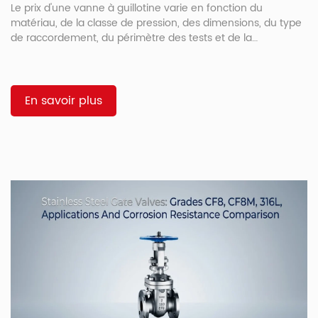
Le prix d'une vanne à guillotine varie en fonction du
matériau, de la classe de pression, des dimensions, du type
de raccordement, du périmètre des tests et de la
documentation. Une vanne standard en acier au carbone
pour fluides propres n'a pas le même prix qu'une vanne à
guillotine en acier inoxydable pour fluides chimiques, même
si les deux vannes ont les mêmes dimensions nominales.
En savoir plus
Pour une application standard en acier moulé, les acheteurs
peuvent commencer par […]