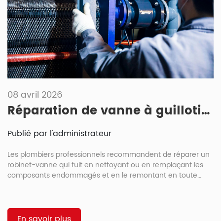
08 avril 2026
Réparation de vanne à guillotine : causes, solutions et conseils de réparation
Publié par l'administrateur
Les plombiers professionnels recommandent de réparer un
robinet-vanne qui fuit en nettoyant ou en remplaçant les
composants endommagés et en le remontant en toute
sécurité. En effet, comme tout composant mécanique, les
robinets-vannes peuvent développer des problèmes au fil
du temps, les fuites de robinets-vannes étant un problème
courant. En général, les robinets-vannes sont des
En savoir plus