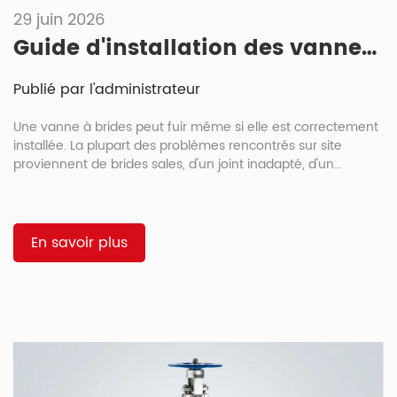
29 juin 2026
Guide d'installation des vannes à guillotine à brides : ordre de serrage des boulons, choix des joints et prévention des fuites
Publié par l'administrateur
Une vanne à brides peut fuir même si elle est correctement
installée. La plupart des problèmes rencontrés sur site
proviennent de brides sales, d'un joint inadapté, d'un
mauvais alignement des tuyaux, d'un serrage inégal des
boulons ou d'essais de pression réalisés trop rapidement. Un
plan d'installation rigoureux permet de prévenir ces
problèmes avant la mise en service de la canalisation. Pour
En savoir plus
l'isolation des canalisations en acier moulé, les acheteurs
peuvent consulter […]