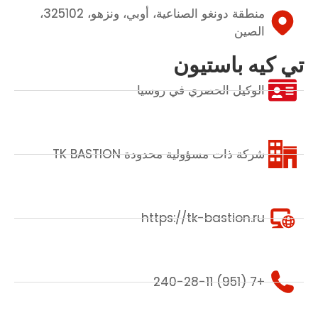
منطقة دونغو الصناعية، أوبي، ونزهو، 325102،
الصين
تي كيه باستيون
الوكيل الحصري في روسيا
شركة ذات مسؤولية محدودة TK BASTION
https://tk-bastion.ru
+7 (951) 240-28-11