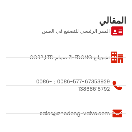
المقالي
المقر الرئيسي للتصنيع في الصين
تشجيانغ ZHEDONG صمام CORP.,LTD
0086-577-67353929；0086-
13868616792
sales@zhedong-valve.com