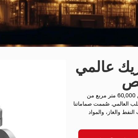
ًا كشريك عالمي
حص
نستفيد من أكثر من 60,000 متر مربع من
 طن سنويًا لتلبية الطلب العالمي. صُممت صماماتنا
نفط والغاز، والمواد