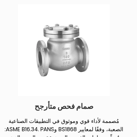
صمام فحص متأرجح
مُصممة لأداء قوي وموثوق في التطبيقات الصناعية
الصعبة، وفقًا لمعايير BS1868 وASME B16.34. PANS: