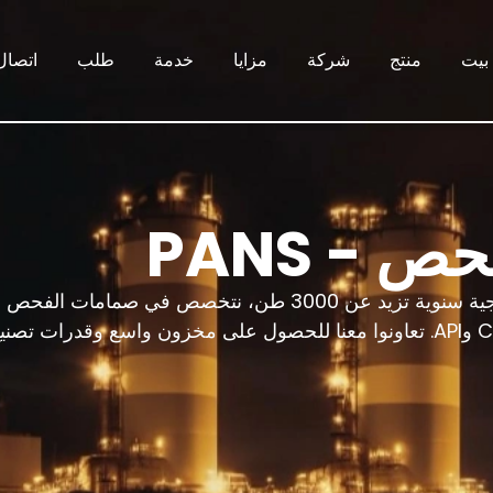
بيت
منتج
شركة
مزايا
خدمة
طلب
اتصال
- PANS
بصفتنا مورد صمامات الفحص المخصصة لكم، بطاقة إنتاجية سنوية تزيد عن 3000 طن، نتخصص في 
والرقاقة المصممة خصيصًا، والمدعومة بشهادات ISO وCE وAPI. تعاونوا معنا للحصول على مخزون واسع وقدرات