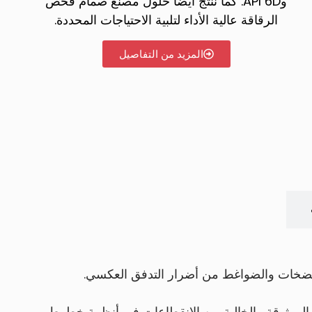
وAPI 6D. كما ننتج أيضًا حلول مصنع صمام فحص
الرقاقة عالية الأداء لتلبية الاحتياجات المحددة.
المزيد من التفاصيل
مضخات والضواغط من أضرار التدفق العكسي.
لظروف العمل الخاصة بك، تعد صمامات الفحص PANS ضرورية للعمليات الموثوقة والخالية من الانقطاعات في أنظمة خطوط