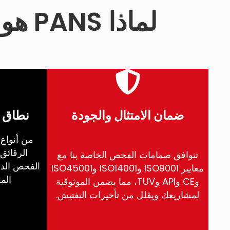
لماذا PANS هو مصنع صمامات الفحص المفضل لديك
ضمان الامتثال والجودة
نطاق و
من أنواع 
الرقائق
تتوافق صمامات الفحص الخاصة بنا مع
الفحص الدق
معايير ISO9001 وISO14001 وISO45001
المع
وCE وAPI وTUV، مما يضمن الموثوقية
لمشاريعك ويقلل من تأخيرات التفتيش.