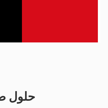
حلول صم