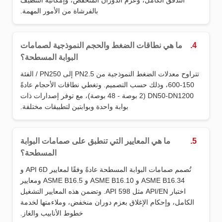
التدفق الكامل، وعزم الدوران المنخفض، وإمكانية التنظيف
بالفرشاة من الأمور المهمة.
4.
ما هي نطاقات الضغط والحجم النموذجية لصمامات
البوابة المسطحة؟
تتراوح معدلات الضغط النموذجية من PN2.5 إلى PN250 / الفئة
150-600، وذلك حسب التصميم. وتغطي نطاقات الأحجام عادةً
DN50-DN1200 (2 بوصة - 48 بوصة)، مع توفر إصدارات ذات
بوابة واحدة وبوابتين لتطبيقات مختلفة.
5.
ما هي المعايير التي تنطبق على صمامات البوابة
المسطحة؟
تُصمم صمامات البوابة المسطحة عادةً وفقًا لمعايير API 6D و
ASME B16.34 و ASME B16.10 و ASME B16.5 ومعايير
اختبار API/EN مثل API 598. وتضمن هذه المعايير التشغيل
الكامل، وإحكام الإغلاق بعزم دوران منخفض، وملاءمتها لخدمة
خطوط الأنابيب والغاز.