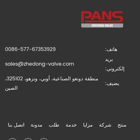
هاتف:
0086-577-67353929
بريد
sales@zhedong-valve.com
إلكتروني:
منطقة دونغو الصناعية، أوبي، ونزهو، 325102،
يضيف:
الصين
منتج
شركة
مزايا
خدمة
طلب
مدونة
اتصل بنا