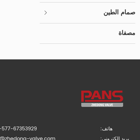
صمام الطين
مصفاة
هاتف:
-577-67353929
بريد إلكتروني:
s@zhedong-valve.com