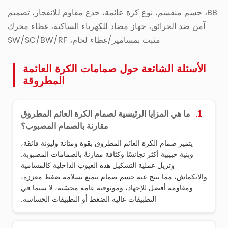
BB، جسم منقسم، نوع كرة عائمة، جذع مقاوم للانفجار، تصميم
آمن ضد الحرائق، جهاز مضاد للكهرباء الساكنة، غطاء محرك
مثبت بمسامير/غطاء لحام، SW/SC/BW/RF
الأسئلة الشائعة حول صمامات الكرة العائمة
المطروقة
1.
ما هي المزايا الرئيسية لصمام الكرة العائم المطروق
مقارنة بالصمام المصبوب؟
يتميز صمام الكرة العائم المطروق بقوة ومتانة وليونة فائقة،
وبنية حبيبية أكثر تجانسًا وكثافة مقارنةً بالصمامات المصبوبة.
وتزيل عملية التشكيل هذه العيوب الداخلية كالمسامية
والانكماش، مما ينتج عنه جسم صمام يتمتع بسلامة ضغط معززة،
ومقاومة أفضل للإجهاد، وموثوقية عامة محسّنة، لا سيما في
التطبيقات عالية الضغط أو التطبيقات الحساسة.