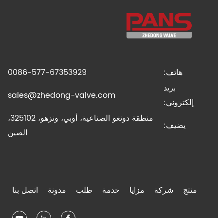
هاتف:
0086-577-67353929
بريد
sales@zhedong-valve.com
إلكتروني:
منطقة دونغو الصناعية، أوبي، ونزهو، 325102،
يضيف:
الصين
منتج
شركة
مزايا
خدمة
طلب
مدونة
اتصل بنا