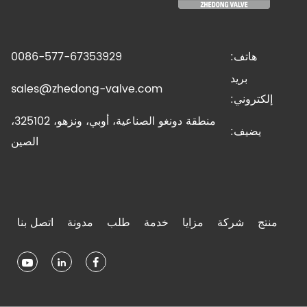
هاتف:
0086-577-67353929
بريد
sales@zhedong-valve.com
إلكتروني:
منطقة دونغو الصناعية، أوبي، ونزهو، 325102،
يضيف:
الصين
منتج
شركة
مزايا
خدمة
طلب
مدونة
اتصل بنا