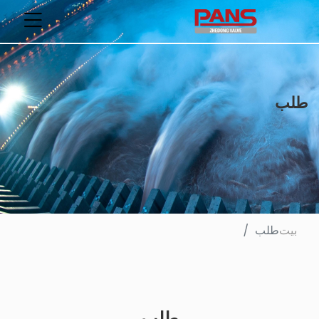
طلب
بيت
طلب