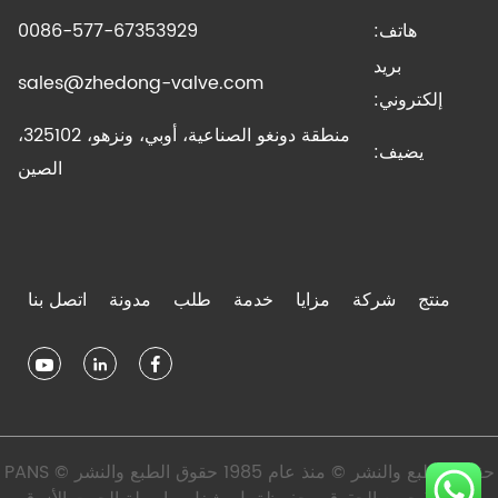
هاتف:
0086-577-67353929
بريد
sales@zhedong-valve.com
إلكتروني:
منطقة دونغو الصناعية، أوبي، ونزهو، 325102،
يضيف:
الصين
منتج
شركة
مزايا
خدمة
طلب
مدونة
اتصل بنا
حقوق الطبع والنشر © منذ عام 1985 حقوق الطبع والنشر © PANS