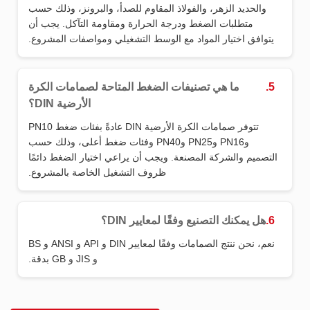
والحديد الزهر، والفولاذ المقاوم للصدأ، والبرونز، وذلك حسب
متطلبات الضغط ودرجة الحرارة ومقاومة التآكل. يجب أن
يتوافق اختيار المواد مع الوسط التشغيلي ومواصفات المشروع.
5.
ما هي تصنيفات الضغط المتاحة لصمامات الكرة
الأرضية DIN؟
تتوفر صمامات الكرة الأرضية DIN عادةً بفئات ضغط PN10
وPN16 وPN25 وPN40 وفئات ضغط أعلى، وذلك حسب
التصميم والشركة المصنعة. ويجب أن يراعي اختيار الضغط دائمًا
ظروف التشغيل الخاصة بالمشروع.
6.
هل يمكنك التصنيع وفقًا لمعايير DIN؟
نعم، نحن ننتج الصمامات وفقًا لمعايير DIN و API و ANSI و BS
و JIS و GB بدقة.