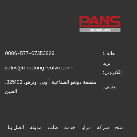
هاتف:
0086-577-67353929
بريد
sales@zhedong-valve.com
إلكتروني:
منطقة دونغو الصناعية، أوبي، ونزهو، 325102،
يضيف:
الصين
منتج
شركة
مزايا
خدمة
طلب
مدونة
اتصل بنا