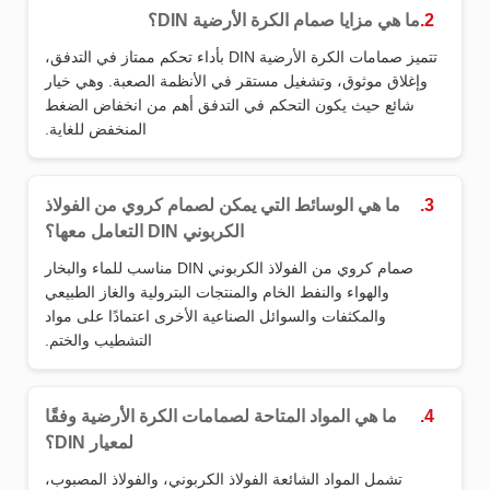
2.
ما هي مزايا صمام الكرة الأرضية DIN؟
تتميز صمامات الكرة الأرضية DIN بأداء تحكم ممتاز في التدفق،
وإغلاق موثوق، وتشغيل مستقر في الأنظمة الصعبة. وهي خيار
شائع حيث يكون التحكم في التدفق أهم من انخفاض الضغط
المنخفض للغاية.
3.
ما هي الوسائط التي يمكن لصمام كروي من الفولاذ
الكربوني DIN التعامل معها؟
صمام كروي من الفولاذ الكربوني DIN مناسب للماء والبخار
والهواء والنفط الخام والمنتجات البترولية والغاز الطبيعي
والمكثفات والسوائل الصناعية الأخرى اعتمادًا على مواد
التشطيب والختم.
4.
ما هي المواد المتاحة لصمامات الكرة الأرضية وفقًا
لمعيار DIN؟
تشمل المواد الشائعة الفولاذ الكربوني، والفولاذ المصبوب،