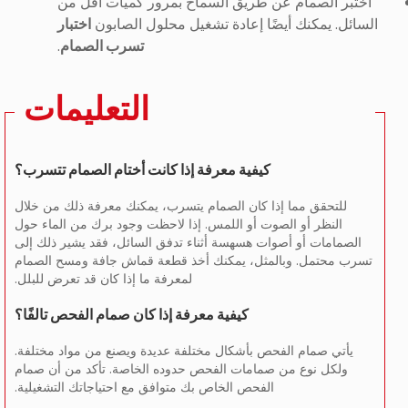
اختبر الصمام عن طريق السماح بمرور كميات أقل من
السائل. يمكنك أيضًا إعادة تشغيل محلول الصابون
اختبار
تسرب الصمام
.
التعليمات
كيفية معرفة إذا كانت أختام الصمام تتسرب؟
للتحقق مما إذا كان الصمام يتسرب، يمكنك معرفة ذلك من خلال
النظر أو الصوت أو اللمس. إذا لاحظت وجود برك من الماء حول
الصمامات أو أصوات هسهسة أثناء تدفق السائل، فقد يشير ذلك إلى
تسرب محتمل. وبالمثل، يمكنك أخذ قطعة قماش جافة ومسح الصمام
لمعرفة ما إذا كان قد تعرض للبلل.
كيفية معرفة إذا كان صمام الفحص تالفًا؟
يأتي صمام الفحص بأشكال مختلفة عديدة ويصنع من مواد مختلفة.
ولكل نوع من صمامات الفحص حدوده الخاصة. تأكد من أن صمام
الفحص الخاص بك متوافق مع احتياجاتك التشغيلية.