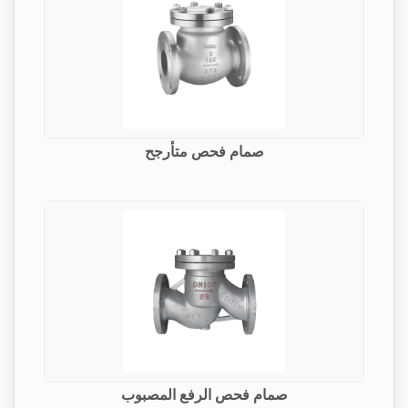
صمام فحص متأرجح
صمام فحص الرفع المصبوب