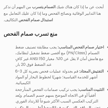
أبحث عن ما إذا كان هناك شيك
الصمام يتسرب
من المهم أن نذكر
هنا التدابير الوقائية ونصائح الفحص وما إذا كان عليك التعامل مع
استبدال صمام الفحص
التكاليف.
منع تسرب صمام الفحص
اختيار صمام الفحص المناسب:
يجب مطابقة تصنيف ضغط
الصمام (PN/Class) مع أقصى ضغط تشغيل لنظامك،
مع هامش أمان لا يقل عن 10%. معيار ANSI 150 غير كافٍ
عند الضغط فوق 20 بار.
التفتيش المعتاد:
قم بجدولة عمليات فحص بصرية كل 3-6
أشهر للخدمة القياسية؛ شهريًا لخطوط البخار أو المواد
الكيميائية.
التثبيت المناسب:
يجب تركيب صمامات الفحص المتأرجحة
أفقياً أو في الاتجاه الموضح بسهم جسم الصمام. ويُعد
التركيب العكسي السبب الأكثر شيوعاً للارتداد الفوري.
تجنب المواقف التي يكون فيها الضغط أعلى من المذكور: