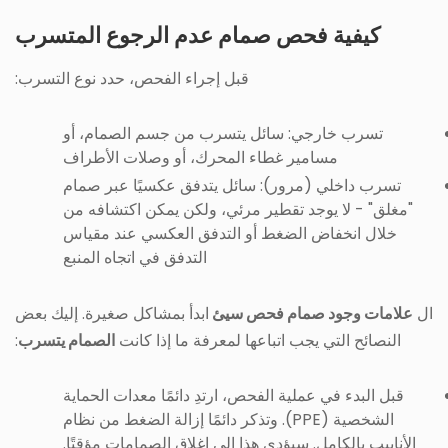
كيفية فحص صمام عدم الرجوع المتسرب
قبل إجراء الفحص، حدد نوع التسرب:
تسرب خارجي: سائل يتسرب من جسم الصمام، أو
مسامير غطاء المحرك، أو وصلات الأطراف
تسرب داخلي (مرور): سائل يتدفق عكسيًا عبر صمام
"مغلق" - لا يوجد تقطير مرئي، ولكن يمكن اكتشافه من
خلال انخفاض الضغط أو التدفق العكسي عند مقياس
التدفق في اتجاه المنبع
ال
علامات وجود صمام فحص سيئ
ابدأ بمشاكل صغيرة. إليك بعض
النصائح التي يجب اتباعها لمعرفة ما إذا كانت
الصمام يتسرب
:
قبل البدء في عملية الفحص، ارتدِ دائمًا معدات الحماية
الشخصية (PPE). وتذكر دائمًا إزالة الضغط من نظام
الأنابيب بالكامل. سيؤدي هذا إلى إغلاق الصمامات مؤقتًا.