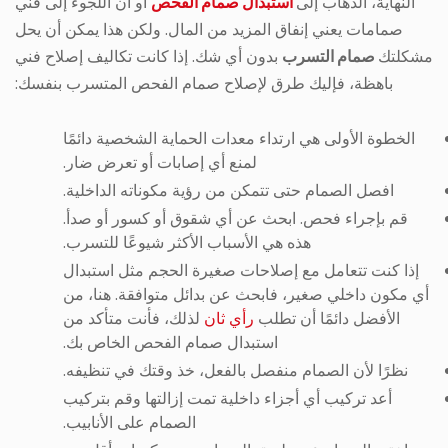
النهاية، الذهاب إلى
استبدال صمام الفحص
أو أن اللجوء إلى فني
صمامات يعني إنفاق المزيد من المال. ولكن هذا يمكن أن يحل
مشكلتك
صمام التسرب
بدون أي شك. إذا كانت تكاليف إصلاح فني
باهظة، فإليك طرق لإصلاح صمام الفحص المتسرب بنفسك:
الخطوة الأولى هي ارتداء معدات الحماية الشخصية دائمًا
لمنع أي إصابات أو تعرض ضار.
افصل الصمام حتى تتمكن من رؤية مكوناته الداخلية.
قم بإجراء فحص. ابحث عن أي شقوق أو كسور أو صدأ.
هذه هي الأسباب الأكثر شيوعًا للتسرب.
إذا كنت تتعامل مع إصلاحات صغيرة الحجم مثل استبدال
أي مكون داخلي صغير، فابحث عن بدائل متوافقة. هنا، من
الأفضل دائمًا أن تطلب
رأي ثان
لذلك، فأنت متأكد من
استبدال صمام الفحص الخاص بك.
نظرًا لأن الصمام منفصل بالفعل، خذ وقتك في تنظيفه.
أعد تركيب أي أجزاء داخلية تمت إزالتها وقم بتركيب
الصمام على الأنابيب.