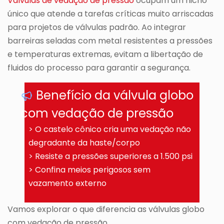
Válvulas de vedação de pressão
ocupam um nicho
único que atende a tarefas críticas muito arriscadas
para projetos de válvulas padrão. Ao integrar
barreiras seladas com metal resistentes a pressões
e temperaturas extremas, evitam a libertação de
fluidos do processo para garantir a segurança.
Benefício da válvula globo
com vedação de pressão
> O castelo cônico cria uma vedação não
degradante da haste/corpo
> Resiste a pressões superiores a 1.500 psi
> Confina meios perigosos sem
vazamento externo
Vamos explorar o que diferencia as válvulas globo
com vedação de pressão.