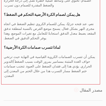
الصمام؛ تحتوي على وسائط عملية خطرة تصل إلى درجة الحرارة
والضغط المقدرة للصمام دون تسرب.
هل يمكن لصمام الكرة الأرضية التحكم في الضغط؟
نعم، عند فتحه جزئيًا، يمكن للصمام الكروي تنظيم الضغط في اتجاه
مجرى النهر بشكل فعال. يسمح موضع القرص بالنسبة لمنطقة تدفق
المقعد بضبط معدل التدفق استجابةً للتعامل مع تغيرات الموضع. وهذا
يوفر التحكم الدقيق في الضغط.
لماذا تتسرب صمامات الكرة الأرضية؟
يمكن أن تتسرب الصمامات الكروية القياسية في النهاية حيث ترتخي
حواف الغدة المثبتة بمسامير بمرور الوقت بسبب الضغط/التدوير
الحراري. يؤدي هذا إلى فقدان الضغط على العبوة. تتجنب صمامات
ختم الضغط مسار التسرب هذا من خلال الختم من المعدن إلى
المعدن.
مصدر المقال