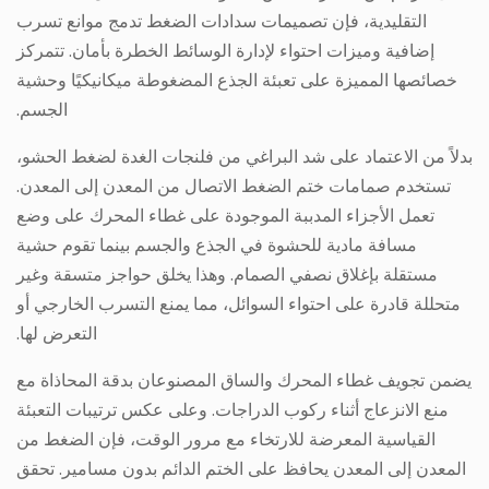
التقليدية، فإن تصميمات سدادات الضغط تدمج موانع تسرب
إضافية وميزات احتواء لإدارة الوسائط الخطرة بأمان. تتمركز
خصائصها المميزة على تعبئة الجذع المضغوطة ميكانيكيًا وحشية
الجسم.
بدلاً من الاعتماد على شد البراغي من فلنجات الغدة لضغط الحشو،
تستخدم صمامات ختم الضغط الاتصال من المعدن إلى المعدن.
تعمل الأجزاء المدببة الموجودة على غطاء المحرك على وضع
مسافة مادية للحشوة في الجذع والجسم بينما تقوم حشية
مستقلة بإغلاق نصفي الصمام. وهذا يخلق حواجز متسقة وغير
متحللة قادرة على احتواء السوائل، مما يمنع التسرب الخارجي أو
التعرض لها.
يضمن تجويف غطاء المحرك والساق المصنوعان بدقة المحاذاة مع
منع الانزعاج أثناء ركوب الدراجات. وعلى عكس ترتيبات التعبئة
القياسية المعرضة للارتخاء مع مرور الوقت، فإن الضغط من
المعدن إلى المعدن يحافظ على الختم الدائم بدون مسامير. تحقق