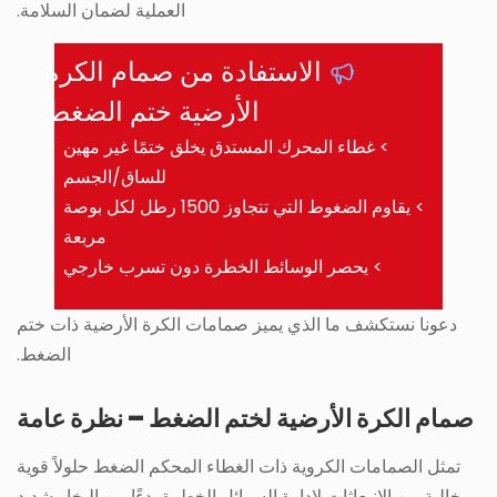
العملية لضمان السلامة.
الاستفادة من صمام الكرة
الأرضية ختم الضغط
> غطاء المحرك المستدق يخلق ختمًا غير مهين
للساق/الجسم
> يقاوم الضغوط التي تتجاوز 1500 رطل لكل بوصة
مربعة
> يحصر الوسائط الخطرة دون تسرب خارجي
دعونا نستكشف ما الذي يميز صمامات الكرة الأرضية ذات ختم
الضغط.
صمام الكرة الأرضية لختم الضغط – نظرة عامة
تمثل الصمامات الكروية ذات الغطاء المحكم الضغط حلولاً قوية
وخالية من الانبعاثات لإدارة السوائل الخطرة بدءًا من البخار شديد