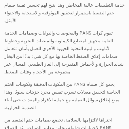
خدمة التطبيقات عالية المخاطر. وهذا يتيح لهم تحسين تقنية صمام
ختم الضغط باستمرار لتحقيق الموثوقية والاستجابة والاحتواء
الأمثل.
تقوم كرات PANS والفحوصات والبوابات وصمامات الخدمة
العامة بتجهيز المصانع الكيماوية والمنصات البحرية وخطوط
الأنابيب والبنية التحتية الحيوية الأخرى للعمل بأمان. تتعامل
صمامات إغلاق الضغط الخاصة بها مع كل شيء بدءًا من البخار
شديد الحرارة والأحماض المتقرحة إلى الغاز الطبيعي المسال عبر
مجموعة من الأحجام وفئات الضغط.
يجمع كل صمام PANS بين المكونات الدقيقة وتكوينات الختم
الخاصة لتحقيق معدلات تسرب تقيس مجرد جزيئات سنويًا. وهذا
يمنع إطلاق سوائل العملية مع حماية الأفراد والمعدات حتى أثناء
الصدمة الحرارية.
احترامًا لالتزامها بالسلامة، تخضع صمامات ختم الضغط من
PANS لاختبارات شاملة تتجاوز معايير الصناعة. يثق العملاء