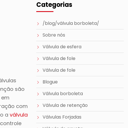
Categorias
/blog/válvula borboleta/
Sobre nós
Válvula de esfera
Válvula de fole
Válvula de fole
lvulas
Blogue
enção são
Válvula borboleta
e em
Válvula de retenção
paração com
mo a
válvula
Válvulas Forjadas
 controle