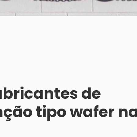
abricantes de
nção tipo wafer n