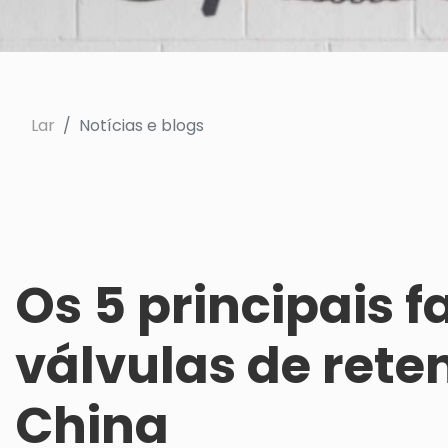
Lar
Notícias e blogs
Os 5 principais f
válvulas de rete
China