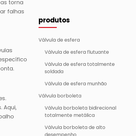
 as torna
ar falhas
produtos
Válvula de esfera
vulas
Válvula de esfera flutuante
específico
Válvula de esfera totalmente
conta.
soldada
Válvula de esfera munhão
Válvula borboleta
es.
. Aqui,
Válvula borboleta bidirecional
totalmente metálica
balho
Válvula borboleta de alto
desempenho