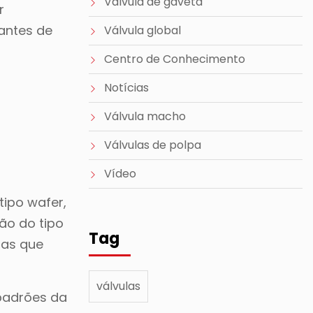
Válvula de gaveta
r
antes de
Válvula global
Centro de Conhecimento
Notícias
Válvula macho
Válvulas de polpa
Vídeo
ipo wafer,
ão do tipo
Tag
tas que
válvulas
 padrões da