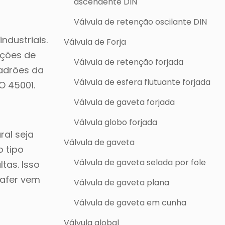
ascendente DIN
Válvula de retenção oscilante DIN
ndustriais.
Válvula de Forja
ações de
Válvula de retenção forjada
padrões da
Válvula de esfera flutuante forjada
O 45001.
Válvula de gaveta forjada
Válvula globo forjada
ral seja
Válvula de gaveta
o tipo
Válvula de gaveta selada por fole
tas. Isso
wafer vem
Válvula de gaveta plana
Válvula de gaveta em cunha
Válvula global