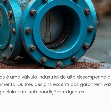
icos é uma válvula industrial de alto desempenho 
chamento. Os três designs excêntricos garantem v
especialmente sob condições exigentes.