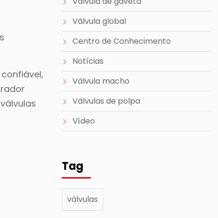
Válvula de gaveta
Válvula global
s
Centro de Conhecimento
Notícias
confiável,
Válvula macho
prador
Válvulas de polpa
 válvulas
Vídeo
Tag
válvulas