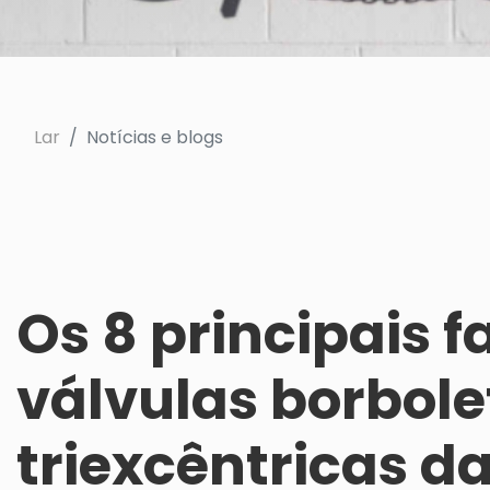
Lar
Notícias e blogs
Os 8 principais f
válvulas borbole
triexcêntricas d