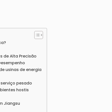
ca?
is de Alta Precisão
o Desempenho
de usinas de energia
 serviço pesado
bientes hostis
em Jiangsu