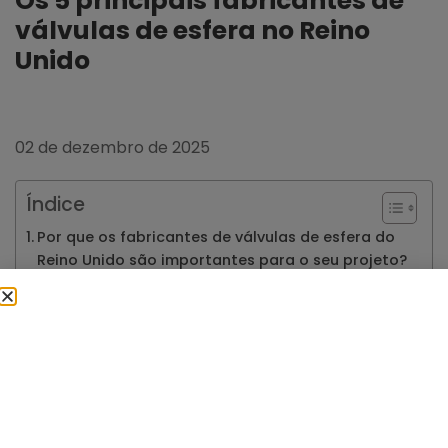
Os 5 principais fabricantes de
válvulas de esfera no Reino
Unido
02 de dezembro de 2025
Índice
Por que os fabricantes de válvulas de esfera do
Reino Unido são importantes para o seu projeto?
Critérios essenciais na escolha de fabricantes
de válvulas de esfera no Reino Unido
Resumo da comparação entre fabricantes
Os 5 principais fabricantes de válvulas de esfera
no Reino Unido
Como encontrar o fabricante de válvulas de
esfera ideal para o seu projeto no Reino Unido