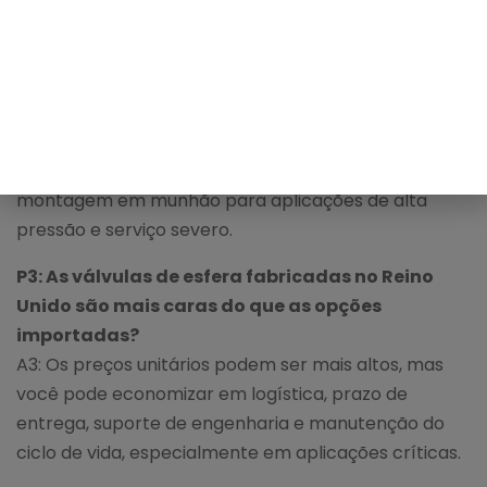
pode simplificar as aprovações e o suporte no local.
Q2: Os fabricantes do Reino Unido oferecem
válvulas de esfera com munhão para serviço de
alta pressão?
A2: Sim. Empresas como BEL Valves, Heap & Partners,
KVC e Brooksbank fornecem válvulas de esfera com
montagem em munhão para aplicações de alta
pressão e serviço severo.
P3: As válvulas de esfera fabricadas no Reino
Unido são mais caras do que as opções
importadas?
A3: Os preços unitários podem ser mais altos, mas
você pode economizar em logística, prazo de
entrega, suporte de engenharia e manutenção do
ciclo de vida, especialmente em aplicações críticas.