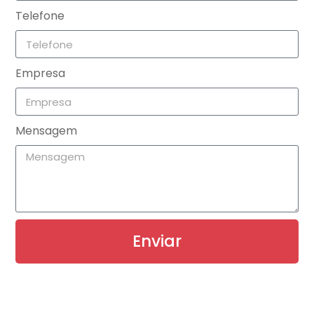
Destaques:
Telefone
Construções com entrada superior, entrada
lateral e totalmente soldadas.
Empresa
Materiais, incluindo aço inoxidável, aço duplex e
ligas à base de níquel.
Soluções personalizadas para meios de alta
Mensagem
temperatura, criogênicos e corrosivos
5. Válvulas
OMB (Itália)
A OMB Valves é um grupo
Enviar
familiar com instalações de produção na Itália e no
exterior. Seu foco é a fabricação de válvulas forjadas
e fundidas de alta qualidade.