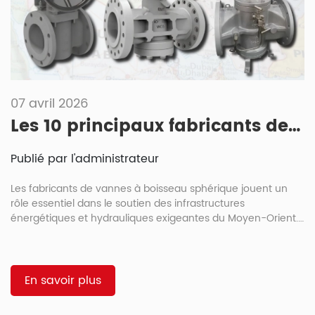
07 avril 2026
Les 10 principaux fabricants de vannes à boisseau sphérique au Moyen-Orient
Publié par l'administrateur
Les fabricants de vannes à boisseau sphérique jouent un
rôle essentiel dans le soutien des infrastructures
énergétiques et hydrauliques exigeantes du Moyen-Orient.
Le choix d'une vanne à boisseau sphérique pour ces régions
nécessite une compréhension des contraintes
environnementales telles que l'humidité élevée et l'érosion
par le sable. Un équilibre entre rapidité, durabilité et
En savoir plus
conformité technique est indispensable pour un
fonctionnement optimal. Ce guide explore les […]