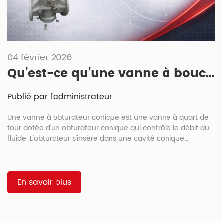
04 février 2026
Qu'est-ce qu'une vanne à bouchon conique ?
Publié par l'administrateur
Une vanne à obturateur conique est une vanne à quart de
tour dotée d'un obturateur conique qui contrôle le débit du
fluide. L'obturateur s'insère dans une cavité conique
correspondante du corps de la vanne et assure une
étanchéité optimale à mesure qu'il est fermé.
Fonctionnement de l'étanchéité conique : Lorsque vous
fermez l'obturateur, il s'enfonce davantage dans la cavité du
En savoir plus
corps. Plus l'étanchéité est optimale, plus l'étanchéité est
grande.