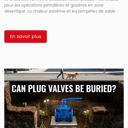
pour les opérations pétrolières et gazières en zone
désertique. La chaleur extrême et les tempêtes de sable
abrasives créent un environnement hostile pour les
composants métalliques. Un mauvais choix de matériaux
entraîne des fuites et des arrêts de production coûteux sur
les pipelines situés dans des zones reculées. Ce guide
En savoir plus
explique comment sélectionner les meilleurs matériaux pour
une vanne à boisseau haute pression utilisée […]