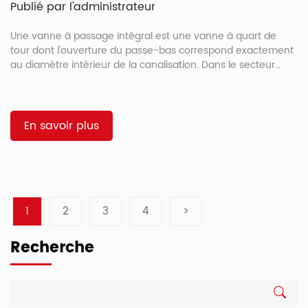
Publié par l'administrateur
Une vanne à passage intégral est une vanne à quart de
tour dont l'ouverture du passe-bas correspond exactement
au diamètre intérieur de la canalisation. Dans le secteur
intermédiaire du pétrole et du gaz, où même de faibles
pertes de pression s'accumulent sur des centaines de
kilomètres, cette conception élimine le goulot
d'étranglement créé par les vannes à passage réduit,
En savoir plus
diminuant ainsi les coûts de pompage et les frais
d'exploitation sur toute la durée de vie de l'installation. […]
1
2
3
4
>
Recherche