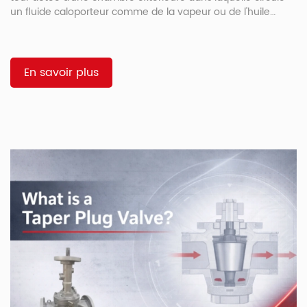
un fluide caloporteur comme de la vapeur ou de l'huile
chaude. Ce fluide est ainsi maintenu à une température
suffisante pour permettre son écoulement, empêchant la
solidification de matériaux tels que l'asphalte, la résine et le
soufre. Pourquoi les vannes à double enveloppe existent-
En savoir plus
elles ? Certains fluides se solidifient à température
ambiante. L'asphalte s'épaissit. Le soufre cristallise. La résine
[…]