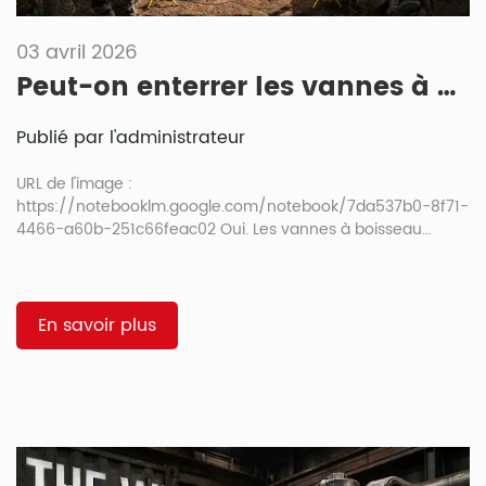
03 avril 2026
Peut-on enterrer les vannes à boisseau ? Guide d’installation souterraine
Publié par l'administrateur
URL de l'image :
https://notebooklm.google.com/notebook/7da537b0-8f71-
4466-a60b-251c66feac02 Oui. Les vannes à boisseau
peuvent être installées sous terre si elles sont conçues pour
une utilisation enterrée, correctement positionnées,
protégées contre la corrosion et facilement accessibles
pour leur fonctionnement et leur maintenance. Ce guide
En savoir plus
explique les cas d'utilisation pour une installation enterrée,
les problèmes potentiels, l'évolution de l'installation selon les
conditions d'utilisation, et pourquoi […]