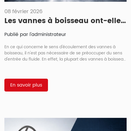
08 février 2026
Les vannes à boisseau ont-elles un sens d'écoulement ?
Publié par l'administrateur
En ce qui concerne le sens d'écoulement des vannes à
boisseau, il n'est pas nécessaire de se préoccuper du sens
d'entrée du fluide. En effet, la plupart des vannes à boisseau
standard sont bidirectionnelles et assurent une étanchéité
identique des deux côtés. Les modèles excentriques ou
haute pression peuvent toutefois présenter une orientation
privilégiée ; il est donc impératif de toujours consulter les
En savoir plus
spécifications du fabricant avant l'installation. Les vannes à
boisseau sont-elles bidirectionnelles ? […]