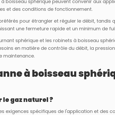
ts à boisseau sphérique peuvent convenir aux appl
ues et des conditions de fonctionnement.
éférés pour étrangler et réguler le débit, tandis 
nissant une fermeture rapide et un minimum de fui
tournant sphérique et les robinets à boisseau sphér
esoins en matière de contrôle du débit, la pressio
de maintenance.
anne à boisseau sphériq
 le gaz naturel ?
s exigences spécifiques de l'application et des c