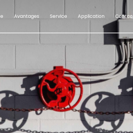
se
Avantages
Service
Application
Contac