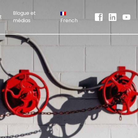
Blogue et
t
médias
French