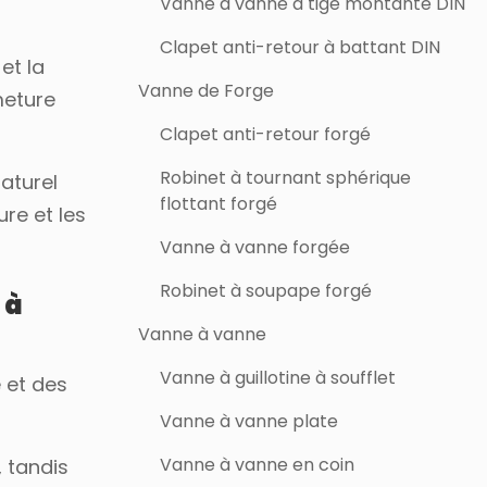
Vanne à vanne à tige montante DIN
Clapet anti-retour à battant DIN
et la
Vanne de Forge
meture
Clapet anti-retour forgé
Robinet à tournant sphérique
naturel
flottant forgé
re et les
Vanne à vanne forgée
Robinet à soupape forgé
 à
Vanne à vanne
Vanne à guillotine à soufflet
 et des
Vanne à vanne plate
Vanne à vanne en coin
 tandis