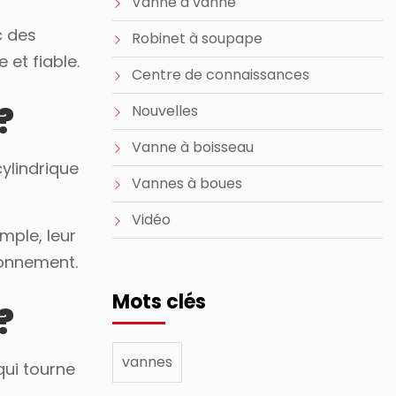
Vanne à vanne
c des
Robinet à soupape
 et fiable.
Centre de connaissances
?
Nouvelles
Vanne à boisseau
ylindrique
Vannes à boues
Vidéo
mple, leur
tionnement.
Mots clés
?
vannes
qui tourne