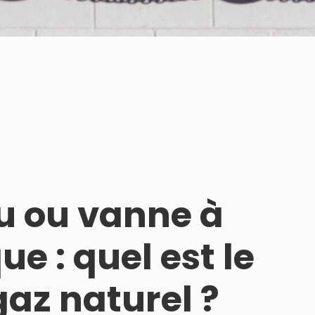
u ou vanne à
e : quel est le
gaz naturel ?