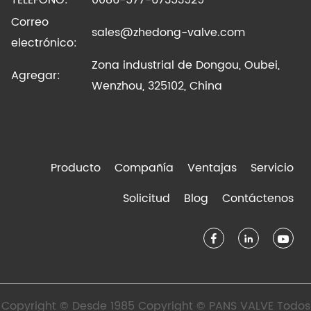
TELÉFONO:
0086-577-67353929
Correo
sales@zhedong-valve.com
electrónico:
Zona industrial de Dongou, Oubei,
Agregar:
Wenzhou, 325102, China
Producto
Compañía
Ventajas
Servicio
Solicitud
Blog
Contáctenos
Copyright © Desde 1985 Copyright © PANS VALVE Todos