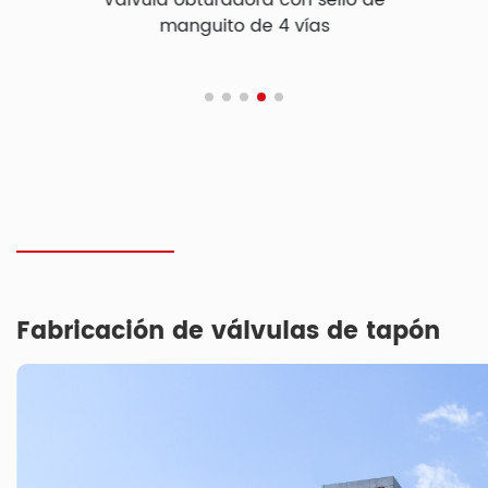
o
Válvula obturadora con sello de
manguito de 4 vías
inv
Fabricación de válvulas de tapón