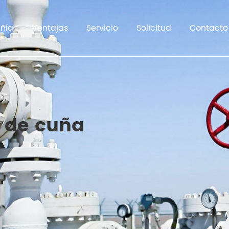
ñía
Ventajas
Servicio
Solicitud
Contacto
 de cuña