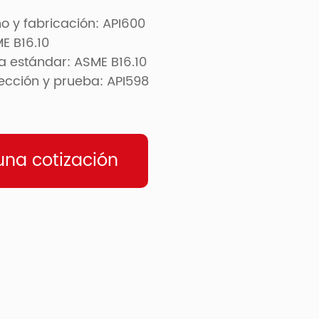
ño y fabricación: API600
E B16.10
a estándar: ASME B16.10
pección y prueba: API598
na cotización