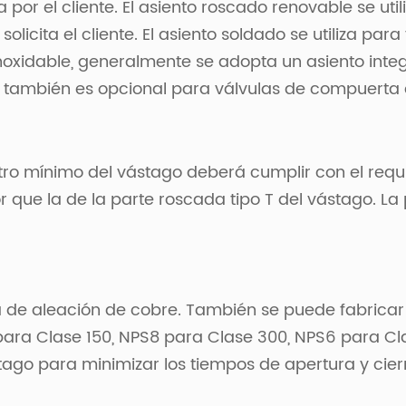
por el cliente. El asiento roscado renovable se util
solicita el cliente. El asiento soldado se utiliza 
inoxidable, generalmente se adopta un asiento inte
también es opcional para válvulas de compuerta de a
etro mínimo del vástago deberá cumplir con el requi
or que la de la parte roscada tipo T del vástago. 
e aleación de cobre. También se puede fabricar en 
ra Clase 150, NPS8 para Clase 300, NPS6 para Cla
tago para minimizar los tiempos de apertura y cier