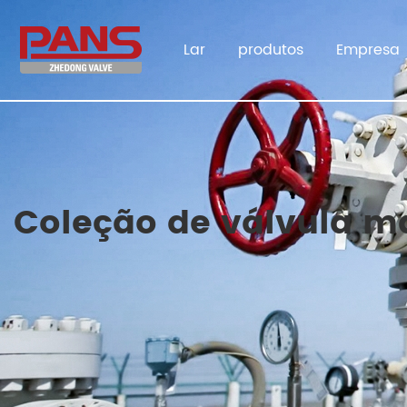
Lar
produtos
Empresa
Coleção de válvula m