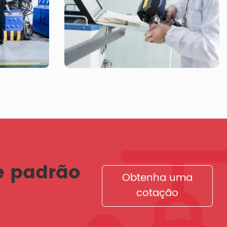
e padrão
Obtenha uma
cotação