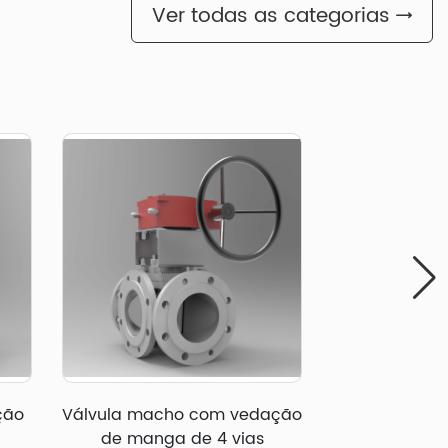
Ver todas as categorias
ção
Válvula macho com vedação
Válvula mach
de manga de 4 vias
invertida