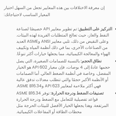
إن معرفة الاختلافات بين هذه المعايير تجعل من السهل اختيار
المعيار المناسب لاحتياجاتك:
التركيز على التطبيق:
تم تطوير معايير API خصيصًا لصناعة
النفط والغاز، حيث تعالج المتطلبات الفريدة لهذه البيئات.
وعلى النقيض من ذلك، تلبي معايير ANSI وASME العديد
من الصناعات الأخرى، بما في ذلك أنظمة المياه وتكييف
الهواء والمعالجة الكيميائية، مما يجعلها خيارات أكثر تنوعًا.
نطاق الحجم:
بالنسبة للصمامات الصغيرة، التي يصل
حجمها عادةً إلى 4 بوصات، فإن معيار API 602 هو الخيار
المفضل، وخاصة في أنظمة الضغط العالي. أما الصمامات
أو الأنظمة الأكبر حجمًا والتي تتطلب معدلات تدفق عالية
فهي أكثر ملاءمة لمعايير API 623 وASME B16.34.
تصنيفات الضغط ودرجة الحرارة:
توفر ASME B16.34
قواعد تفصيلية للتعامل مع الضغط ودرجة الحرارة
المرتفعة. وهذا يجعلها الخيار الأفضل للبيئات الحرجة مثل
محطات الطاقة أو المفاعلات الكيميائية.