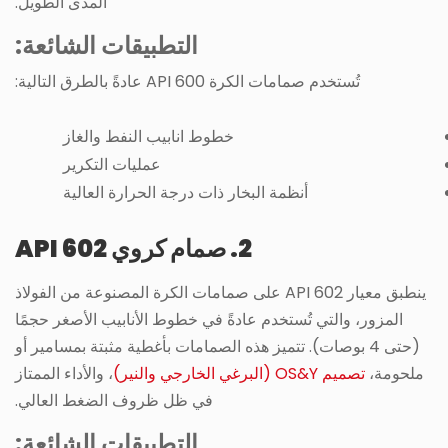
المدى الطويل.
التطبيقات الشائعة:
تُستخدم صمامات الكرة API 600 عادةً بالطرق التالية:
خطوط انابيب النفط والغاز
عمليات التكرير
أنظمة البخار ذات درجة الحرارة العالية
2. صمام كروي API 602
ينطبق معيار API 602 على صمامات الكرة المصنوعة من الفولاذ
المزور، والتي تُستخدم عادةً في خطوط الأنابيب الأصغر حجمًا
(حتى 4 بوصات). تتميز هذه الصمامات بأغطية مثبتة بمسامير أو
ملحومة،
تصميم OS&Y (البرغي الخارجي والنير)
، والأداء الممتاز
في ظل ظروف الضغط العالي.
التطبيقات الشائعة: