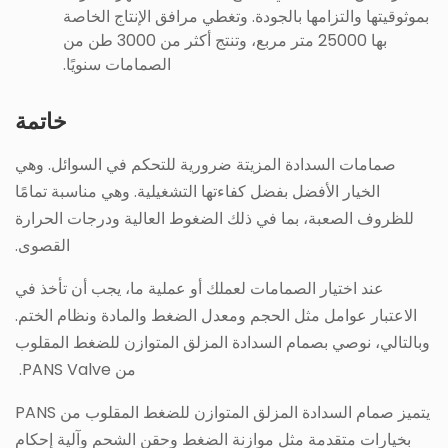
بموثوقيتها والتزامها بالجودة. وتغطي مرافق الإنتاج الخاصة
بها 25000 متر مربع، وتنتج أكثر من 3000 طن من
الصمامات سنويًا.
خاتمة
صمامات السدادة المزيتة ضرورية للتحكم في السوائل. وهي
الخيار الأفضل بفضل كفاءتها التشغيلية. وهي مناسبة تمامًا
للظروف الصعبة، بما في ذلك الضغوط العالية ودرجات الحرارة
القصوى.
عند اختيار الصمامات لعملك أو عملية ما، يجب أن تأخذ في
الاعتبار عوامل مثل الحجم ومعدل الضغط والمادة ونظام الختم.
وبالتالي، نوصي بصمام السدادة المزلق المتوازن للضغط المقلوب
من PANS Valve.
يتميز صمام السدادة المزلق المتوازن للضغط المقلوب من PANS
بخيارات متقدمة مثل موازنة الضغط وحقن الشحم وآلية إحكام