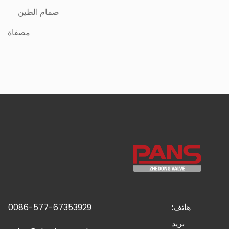
صمام الطين
مصفاة
هاتف:
0086-577-67353929
بريد