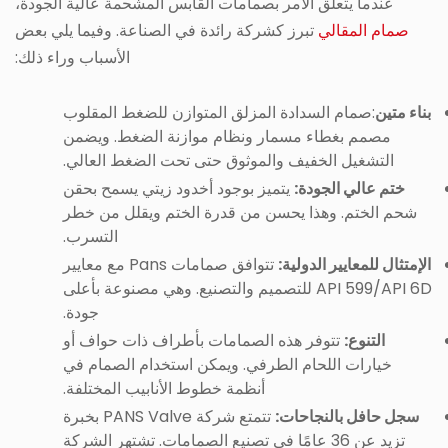
عندما يتعلق الأمر بصمامات القابس المشحمة عالية الجودة،
صمام المقالي
تبرز كشركة رائدة في الصناعة. وفيما يلي بعض
الأسباب وراء ذلك:
بناء متين
:صمام السدادة المزلق المتوازن للضغط المقلوب
مصمم بغطاء مسمار ونظام موازنة الضغط. ويضمن
التشغيل الخفيف والموثوق حتى تحت الضغط العالي.
ختم عالي الجودة:
يتميز بوجود أخدود زيتي يسمح بحقن
شحم الختم. وهذا يحسن من قدرة الختم ويقلل من خطر
التسرب.
الإمتثال للمعايير الدولية:
تتوافق صمامات Pans مع معايير
API 599/API 6D للتصميم والتصنيع. وهي مصنوعة بأعلى
جودة.
التنوع:
تتوفر هذه الصمامات بأطراف ذات حواف أو
خيارات اللحام الطرفي. ويمكن استخدام الصمام في
أنظمة خطوط الأنابيب المختلفة.
سجل حافل بالنجاحات:
تتمتع شركة PANS Valve بخبرة
تزيد عن 36 عامًا في تصنيع الصمامات. تشتهر الشركة