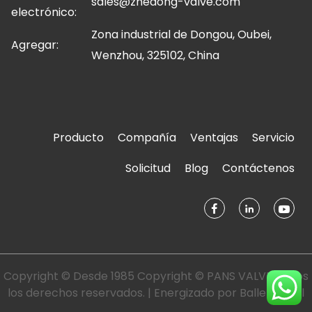
sales@zhedong-valve.com
electrónico:
Zona industrial de Dongou, Oubei,
Agregar:
Wenzhou, 325102, China
Producto
Compañía
Ventajas
Servicio
Solicitud
Blog
Contáctenos
Copyright © Desde 1985 Copyright © PANS VALVE Todos
los derechos reservados. | Energizado por
Ballena azul