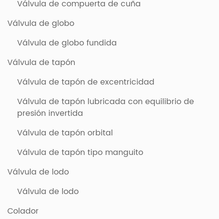
Válvula de compuerta de cuña
Válvula de globo
Válvula de globo fundida
Válvula de tapón
Válvula de tapón de excentricidad
Válvula de tapón lubricada con equilibrio de
presión invertida
Válvula de tapón orbital
Válvula de tapón tipo manguito
Válvula de lodo
Válvula de lodo
Colador