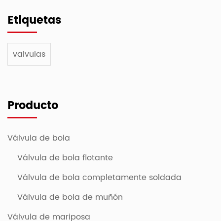
Etiquetas
valvulas
Producto
Válvula de bola
Válvula de bola flotante
Válvula de bola completamente soldada
Válvula de bola de muñón
Válvula de mariposa