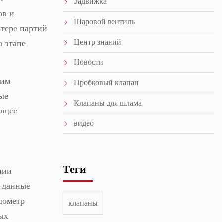
Задвижка
ов и
Шаровой вентиль
отере партий
Центр знаний
а этапе
Новости
ним
Пробковый клапан
ые
Клапаны для шлама
ующее
видео
Теги
ции
ь данные
дометр
клапаны
вых