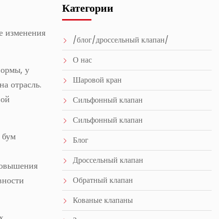
Категории
е изменения
/блог/дроссельный клапан/
О нас
формы, у
Шаровой кран
на отрасль.
вой
Сильфонный клапан
Сильфонный клапан
 бум
Блог
Дроссельный клапан
повышения
вности
Обратный клапан
Кованые клапаны
х