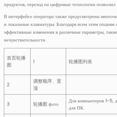
продуктов, переход на цифровые технологии позволил
В интерфейсе оператора также предусмотрены много
и локальные клавиатуры. Благодаря всем этим опциям 
эффективные изменения в различные параметры, такие 
нечувствительности.
首页轮播
1
轮播图列表
图
调整顺序、置
2
顶
Для компьютеров 1-5, 
3
轮播图 фото
для ПК.