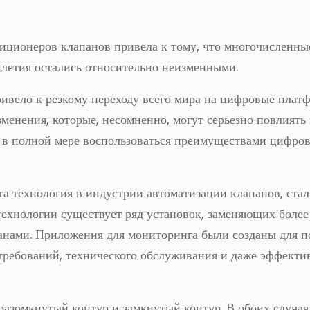
иционеров клапанов привела к тому, что многочисленны
илетия остались относительно неизменными.
ивело к резкому переходу всего мира на цифровые плат
менения, которые, несомненно, могут серьезно повлиять 
ь в полной мере воспользоваться преимуществами цифро
а технология в индустрии автоматизации клапанов, стал
технологии существует ряд установок, заменяющих более
анами. Приложения для мониторинга были созданы для 
 требований, технического обслуживания и даже эффекти
разомкнутый контур и замкнутый контур. В обоих случая