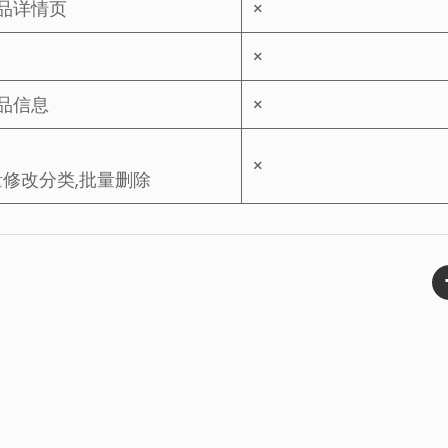
品详情页
×
×
品信息
×
×
量修改分类,批量删除