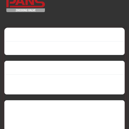
ТЕЛ:
0086-577-67353929
Электронная почта:
sales@zhedong-
valve.com
Добавлять:
Промышленная зона
Дунгоу, Обэй, Вэньчжоу,