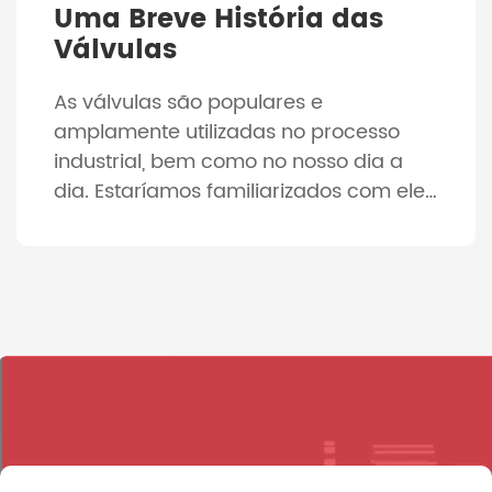
Uma Breve História das
Válvulas
As válvulas são populares e
amplamente utilizadas no processo
industrial, bem como no nosso dia a
dia. Estaríamos familiarizados com eles
usados em fogões a GLP e torneiras de
água para nosso uso diário. E
considerando as diversas máquinas,
como motores a gás, compressores,
bombas e veículos, as peças
indispensáveis são as válvulas. Cerca
de 4.000 […]