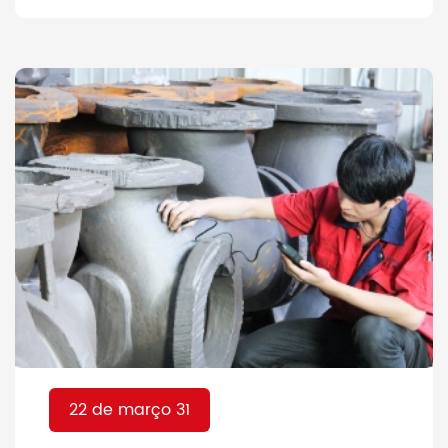
inalteradas nas últimas décadas. Com
o avanço da nossa tecnologia hoje em
dia que fez com que o mundo inteiro
migrasse enormemente para as
plataformas digitais, a indústria não
tem desculpa para não prestar
atenção a [...]
22 de março 31