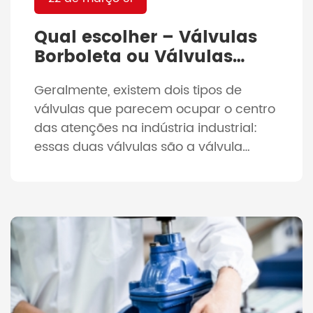
Qual escolher – Válvulas
Borboleta ou Válvulas
Esfera?
Geralmente, existem dois tipos de
válvulas que parecem ocupar o centro
das atenções na indústria industrial:
essas duas válvulas são a válvula
borboleta e a válvula esférica. Embora
pareçam completamente diferentes
um do outro, ambos fornecem
características muito semelhantes.
Ambos são geralmente construídos
com uma combinação de metais
como [...]