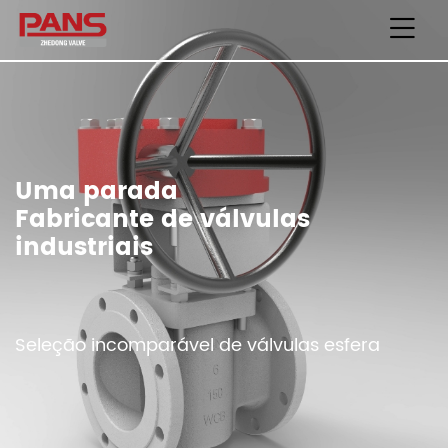
Uma parada
Fabricante de válvulas
industriais
Seleção incomparável de válvulas esfera