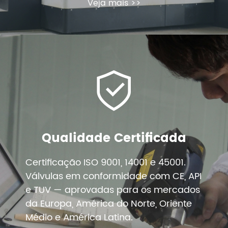
Veja mais >>
Qualidade Certificada
Certificação ISO 9001, 14001 e 45001.
Válvulas em conformidade com CE, API
e TUV — aprovadas para os mercados
da Europa, América do Norte, Oriente
Médio e América Latina.