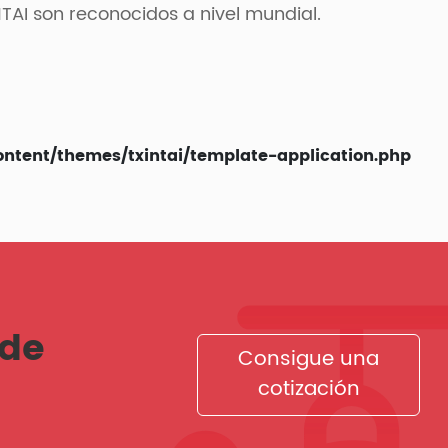
INTAI son reconocidos a nivel mundial.
ent/themes/txintai/template-application.php
 de
Consigue una
cotización