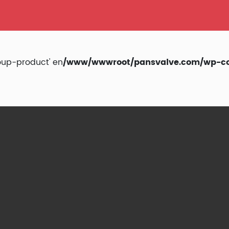
oup-product' en
/www/wwwroot/pansvalve.com/wp-cont