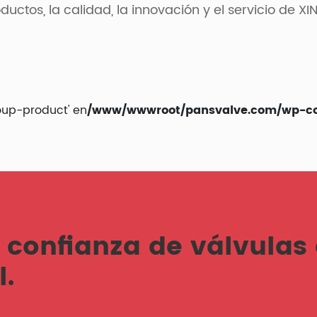
oductos, la calidad, la innovación y el servicio de X
oup-product' en
/www/wwwroot/pansvalve.com/wp-cont
 confianza de válvulas
l.